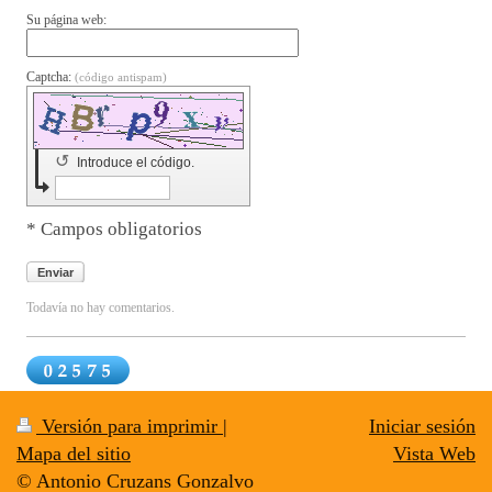
Su página web:
Captcha:
(código antispam)
↺
Introduce el código.
* Campos obligatorios
Enviar
Todavía no hay comentarios.
Versión para imprimir
|
Iniciar sesión
Mapa del sitio
Vista Web
© Antonio Cruzans Gonzalvo