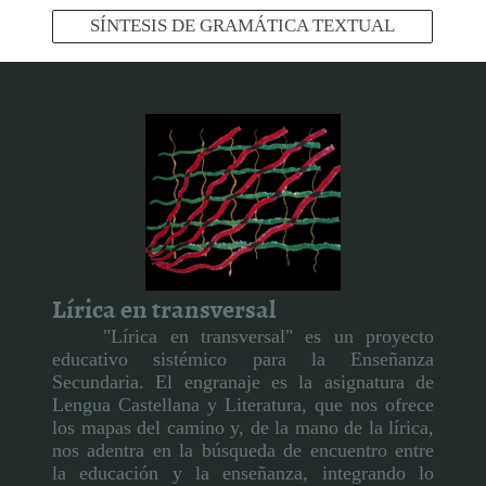
SÍNTESIS DE GRAMÁTICA TEXTUAL
Lírica en transversal
"Lírica en transversal" es un proyecto
educativo sistémico para la Enseñanza
Secundaria. El engranaje es la asignatura de
Lengua Castellana y Literatura, que nos ofrece
los mapas del camino y, de la mano de la lírica,
nos adentra en la búsqueda de encuentro entre
la educación y la enseñanza, integrando lo