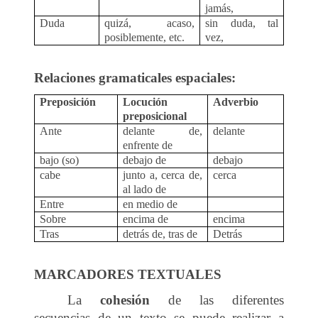
jamás,
Duda
quizá, acaso,
sin duda, tal
posiblemente, etc.
vez,
Relaciones gramaticales espaciales:
Preposición
Locución
Adverbio
preposicional
Ante
delante de,
delante
enfrente de
bajo (so)
debajo de
debajo
cabe
junto a, cerca de,
cerca
al lado de
Entre
en medio de
Sobre
encima de
encima
Tras
detrás de, tras de
Detrás
MARCADORES TEXTUALES
La
cohesión
de las diferentes
secuencias de un texto se puede realizar a