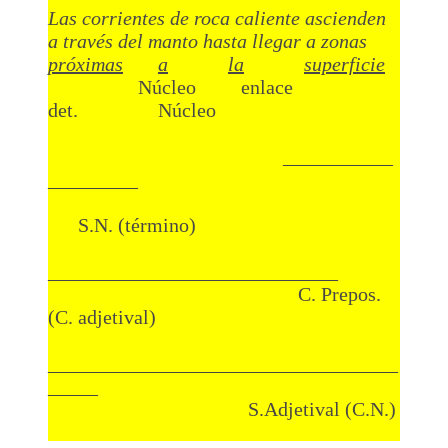
Las corrientes de roca caliente ascienden
a través del manto hasta llegar a zonas
próximas
a
la
superficie
Núcleo enlace
det. Núcleo
___________
_________
S.N. (término)
_____________________________
C. Prepos.
(C. adjetival)
___________________________________
_____
S.Adjetival (C.N.)