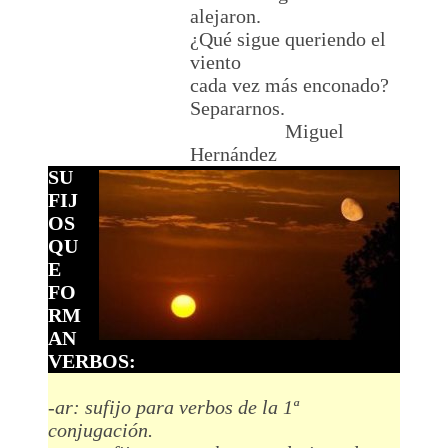
alejaron.
¿Qué sigue queriendo el
viento
cada vez más enconado?
Separarnos.
Miguel
Hernández
SU
FIJ
OS
QU
E
FO
RM
AN
VERBOS:
-ar: sufijo para verbos de la 1ª
conjugación.