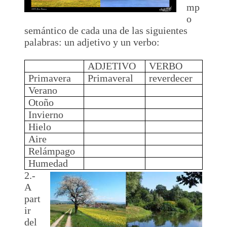
mp
o
semántico de cada una de las siguientes
palabras: un adjetivo y un verbo:
ADJETIVO
VERBO
Primavera
Primaveral
reverdecer
Verano
Otoño
Invierno
Hielo
Aire
Relámpago
Humedad
2.-
A
part
ir
del