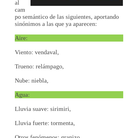
al
cam
po semántico de las siguientes, aportando
sinónimos a las que ya aparecen:
Aire:
Viento: vendaval,
Trueno: relámpago,
Nube: niebla,
Agua:
Lluvia suave: sirimiri,
Lluvia fuerte: tormenta,
Otros fenómenos: granizo,