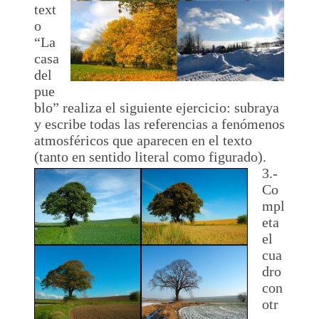
text
o
“La
casa
del
pue
blo” realiza el siguiente ejercicio: subraya
y escribe todas las referencias a fenómenos
atmosféricos que aparecen en el texto
(tanto en sentido literal como figurado).
3.-
Co
mpl
eta
el
cua
dro
con
otr