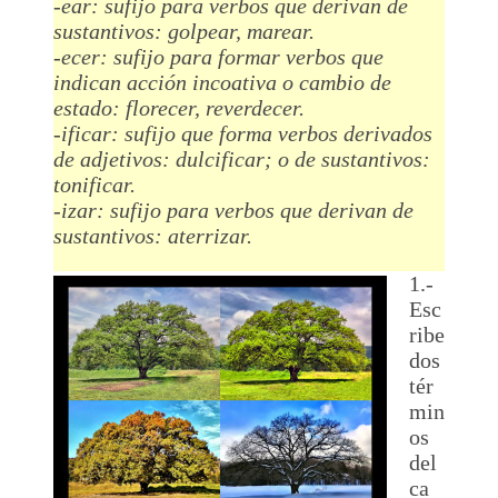
-ear: sufijo para verbos que derivan de
sustantivos: golpear, marear.
-ecer: sufijo para formar verbos que
indican acción incoativa o cambio de
estado: florecer, reverdecer.
-ificar: sufijo que forma verbos derivados
de adjetivos: dulcificar; o de sustantivos:
tonificar.
-izar: sufijo para verbos que derivan de
sustantivos: aterrizar.
1.-
Esc
ribe
dos
tér
min
os
del
ca