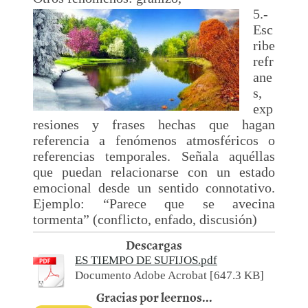
5.-
Esc
ribe
refr
ane
s,
exp
resiones y frases hechas que hagan
referencia a fenómenos atmosféricos o
referencias temporales. Señala aquéllas
que puedan relacionarse con un estado
emocional desde un sentido connotativo.
Ejemplo: “Parece que se avecina
tormenta” (conflicto, enfado, discusión)
Descargas
ES TIEMPO DE SUFIJOS.pdf
Documento Adobe Acrobat [647.3 KB]
Gracias por leernos...