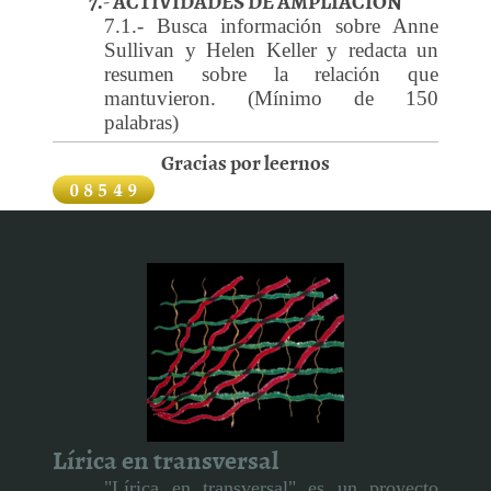
7.- ACTIVIDADES DE AMPLIACIÓN
7.1.- Busca información sobre Anne
Sullivan y Helen Keller y redacta un
resumen sobre la relac
ión que
mantuvieron. (Mínimo de 150
palabras)
Gracias por leernos
Lírica en transversal
"Lírica en transversal" es un proyecto