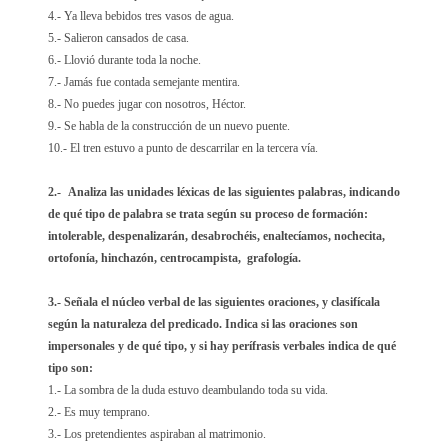
4.- Ya lleva bebidos tres vasos de agua.
5.- Salieron cansados de casa.
6.- Llovió durante toda la noche.
7.- Jamás fue contada semejante mentira.
8.- No puedes jugar con nosotros, Héctor.
9.- Se habla de la construcción de un nuevo puente.
10.- El tren estuvo a punto de descarrilar en la tercera vía.
2.-
Analiza las unidades léxicas de las siguientes palabras, indicando
de qué tipo de palabra se trata según su proceso de formación:
intolerable, despenalizarán, desabrochéis, enaltecíamos, nochecita,
ortofonía, hinchazón, centrocampista, grafología.
3.- Señala el núcleo verbal de las siguientes oraciones, y clasifícala
según la naturaleza del predicado. Indica si las oraciones son
impersonales y de qué tipo, y si hay perífrasis verbales indica de qué
tipo son:
1.- La sombra de la duda estuvo deambulando toda su vida.
2.- Es muy temprano.
3.- Los pretendientes aspiraban al matrimonio.