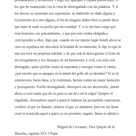
pensamientos y hermosura. Fuego soy apartado y espada puesta lejos. A
los que he enamorado con la vista he desengañado con las palabras. Y si
los deseos se sustentan con esperanzas, no habiendo yo dado alguna a
Grisóstomo ni a otro alguno, el fin de ninguno dellos bien se puede decir
que antes le mató su porfía que mi crueldad. Y si se me hace cargo que
eran honestos sus pensamientos, y que por esto estaba obligada a
corresponder a ellos, digo que, cuando en ese mismo lugar donde ahora se
cava su sepultura me descubrió la bondad de su intención, le dije yo que la
mía era vivir en perpetua soledad, y de que sola la tierra gozase el fruto de
mi recogimiento y los despojos de mi hermosura; y si él, con todo este
desengaño, quiso porfiar contra la esperanza y navegar contra el viento,
¿qué mucho que se anegase en la mitad del golfo de su desatino? Si yo le
entretuviera, fuera falsa; si le contentara, hiciera contra mi mejor intención
y prosupuesto. Porfió desengañado, desesperó sin ser aborrecido: ¡mirad
ahora si será razón que de su pena se me dé a mí la culpa! Quéjese el
engañado, desespérese aquel a quien le faltaron las prometidas esperanzas,
confíese el que yo llamare, ufánese el que yo admitiere; pero no me llame
cruel ni homicida aquel a quien yo no prometo, engaño, llamo ni admito».
Miguel de Cervantes,
Don Quijote de la
Mancha,
capítulo XIV, I Parte