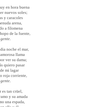
uy en hora buena
er nuevos soles;
s y caracoles
menuda arena,
do a filomena
chopo de la fuente,
 gente.
dia noche el mar,
 amorosa llama
or ver su dama;
s quiero pasar
 de mi lagar
o roja corriente,
 gente.
 es tan crüel,
íramo y su amada
mo una espada,