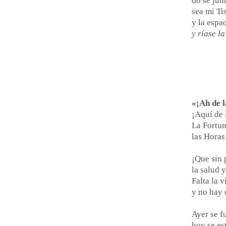
do se junt
sea mi Ti
y la espa
y ríase la
«¡Ah de l
¡Aquí de 
La Fortun
las Horas
¡Que sin 
la salud 
Falta la v
y no hay 
Ayer se f
hoy se es