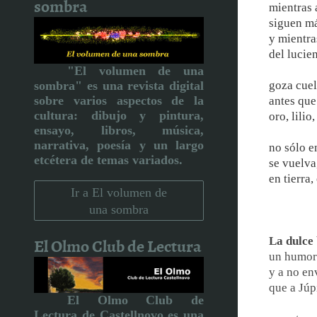
sombra
mientras 
siguen má
y mientra
del lucien
"El volumen de una
sombra" es una revista digital
goza cuell
sobre varios aspectos de la
antes que
cultura:
dibujo y pintura,
oro, lilio
ensayo, libros, música,
narrativa, poesía y un largo
no sólo e
etcétera de temas variados.
se vuelva
en tierra
Ir a El volumen de
una sombra
El Olmo Club de Lectura
La dulce
un humor 
y a no en
que a Júp
El Olmo Club de
Lectura de Castellnovo
es una