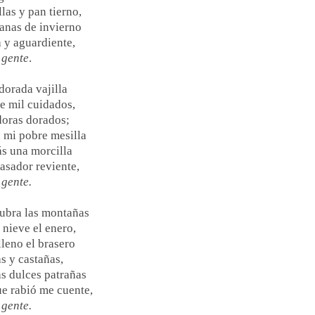
las y pan tierno,
anas de invierno
 y aguardiente,
a gente
.
orada vajilla
pe mil cuidados,
doras dorados;
 mi pobre mesilla
s una morcilla
 asador reviente,
 gente.
ubra las montañas
 nieve el enero,
lleno el brasero
as y castañas,
as dulces patrañas
ue rabió me cuente,
 gente.