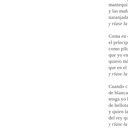
mantequil
y las mañ
naranjada
y ríase l
Coma en d
el prínci
como píl
que yo en
quiero má
que en el
y ríase la
Cuando c
de blanca
tenga yo 
de bellot
y quien l
del rey q
y ríase la