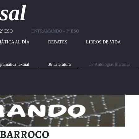
sal
2º ESO
ENTRAMANDO - 3º ESO
ÁTICA AL DÍA
DEBATES
LIBROS DE VIDA
gramática textual
36 Literatura
37 Antologías literarias
 BARROCO