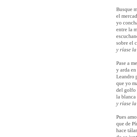
Busque m
el mercad
yo concha
entre la 
escuchan
sobre el 
y ríase la
Pase a me
y arda en
Leandro p
que yo má
del golfo
la blanca 
y ríase la
Pues amor
que de P
hace tála