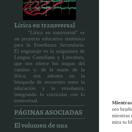
Lírica en transversal
"Lírica en transversal" es
un proyecto educativo sistémico
para la Enseñanza Secundaria.
El engranaje es la asignatura de
Lengua Castellana y Literatura,
que nos ofrece los mapas del
camino y, de la mano de la
lírica, nos adentra en la
búsqueda de encuentro entre la
educación y la enseñanza,
integrando lo curricular con lo
transversal.
Mientras 
PÁGINAS ASOCIADAS
oro bruñi
mientras 
El volumen de una
mira tu bl