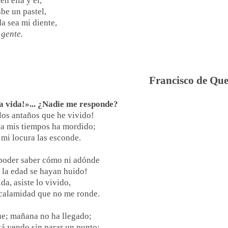
en ella y él,
sbe un pastel,
da sea mi diente,
 gente.
Francisco de Qu
a vida!»... ¿Nadie me responde?
los antaños que he vivido!
a mis tiempos ha mordido;
 mi locura las esconde.
poder saber cómo ni adónde
y la edad se hayan huido!
ida, asiste lo vivido,
calamidad que no me ronde.
ue; mañana no ha llegado;
tá yendo sin parar un punto: