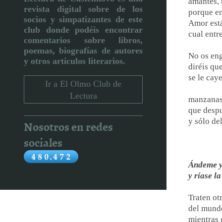
amantes, 
revista digital sobre de los
porque en
socios y simpatizantes de este
Amor está
club donde podéis encontrar
cual entre
comentarios sobre libros,
poemas, biografías de autores
No os eng
y otros artículos literarios
.
diréis que
se le cay
Ir a El Olmo Club de
Lectura
manzanas 
que despu
y sólo de
Nosotros en redes
sociales
Ándeme y
y ríase la
Traten ot
del mund
mientras 