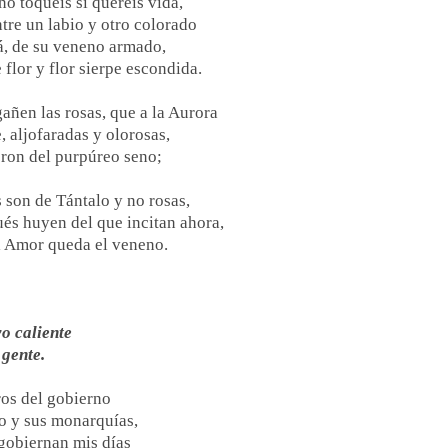
no toquéis si queréis vida,
tre un labio y otro colorado
, de su veneno armado,
 flor y flor sierpe escondida.
añen las rosas, que a la Aurora
, aljofaradas y olorosas,
eron del purpúreo seno;
son de Tántalo y no rosas,
és huyen del que incitan ahora,
l Amor queda el veneno.
o caliente
 gente.
ros del gobierno
o y sus monarquías,
gobiernan mis días