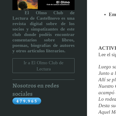
El Olmo Club de
Emp
Lectura de Castellnovo
es una
revista digital sobre de los
socios y simpatizantes de este
club donde podéis encontrar
comentarios sobre libros,
poemas, biografías de autores
ACTIV
y otros artículos literarios
.
Lee el s
Ir a El Olmo Club de
Luego sa
Lectura
Junto a 
Allí se
Nosotros en redes
Nuestro
sociales
acampó 
Lo rodea
Desta s
Aquel M