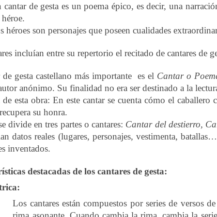
 cantar de gesta es un poema épico, es decir, una narración
 héroe.
s héroes son personajes que poseen cualidades extraordinar
res incluían entre su repertorio el recitado de cantares de ge
r de gesta castellano más importante es el
Cantar o Poem
utor anónimo. Su finalidad no era ser destinado a la lectura 
 de esta obra: En este cantar se cuenta cómo el caballero
 recupera su honra.
e divide en tres partes o cantares:
Cantar del destierro, C
an datos reales (lugares, personajes, vestimenta, batallas…
es inventados.
ísticas destacadas de los cantares de gesta:
rica:
Los cantares están compuestos por series de versos de 
rima asonante. Cuando cambia la rima, cambia la serie