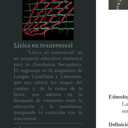
Lírica en transversal
"Lírica en transversal" es
un proyecto educativo sistémico
para la Enseñanza Secundaria.
El engranaje es la asignatura de
Lengua Castellana y Literatura,
que nos ofrece los mapas del
camino y, de la mano de la
lírica, nos adentra en la
Etimolo
búsqueda de encuentro entre la
La
educación y la enseñanza,
en
integrando lo curricular con lo
transversal.
Definic