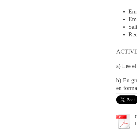
Emp
Emp
Sal
Rec
ACTIVI
a) Lee e
b) En gr
en forma