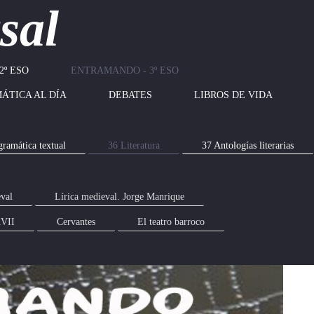
sal
2º ESO
ENTRAMANDO - 3º ESO
ÁTICA AL DÍA
DEBATES
LIBROS DE VIDA
gramática textual
36 Literatura
37 Antologías literarias
eval
Lírica medieval. Jorge Manrique
XVII
Cervantes
El teatro barroco