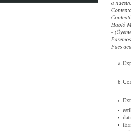
a nuestr
Content
Contentá
Habló Ma
- ¡Óyem
Pasemos
Pues acu
Exp
Com
Ext
esti
dat
fór