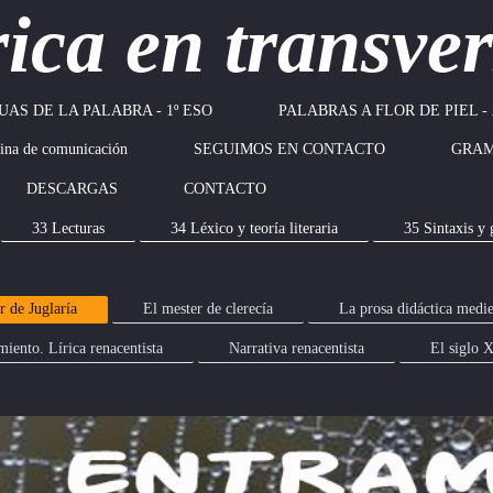
rica en transver
UAS DE LA PALABRA - 1º ESO
PALABRAS A FLOR DE PIEL - 
na de comunicación
SEGUIMOS EN CONTACTO
GRAM
DESCARGAS
CONTACTO
33 Lecturas
34 Léxico y teoría literaria
35 Sintaxis y 
r de Juglaría
El mester de clerecía
La prosa didáctica medi
iento. Lírica renacentista
Narrativa renacentista
El siglo 