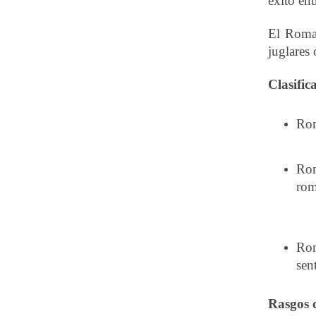
éxito en
El Roman
juglares 
Clasific
Rom
Rom
rom
Rom
sen
Rasgos c