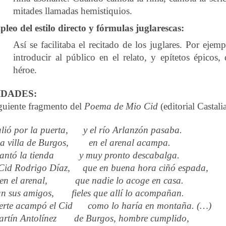
mitades llamadas hemistiquios.
leo del estilo directo y fórmulas juglarescas:
Así se facilitaba el recitado de los juglares. Por eje
introducir al público en el relato, y epítetos épicos
héroe.
IDADES:
iguiente fragmento del
Poema de Mio Cid
(editorial Castali
lió por la puerta, y el río Arlanzón pasaba.
la villa de Burgos, en el arenal acampa.
 plantó la tienda y muy pronto descabalga.
 Cid Rodrigo Díaz, que en buena hora ciñó espada,
en el arenal, que nadie lo acoge en casa.
n sus amigos, fieles que allí lo acompañan.
uerte acampó el Cid como lo haría en montaña. (…)
artín Antolínez de Burgos, hombre cumplido,