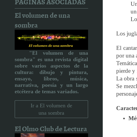
PÁGINAS ASOCIADAS
Un
un
El volumen de una
Lo
sombra
Los jugla
El canta
"El volumen de una
por una a
sombra" es una revista digital
Temática
sobre varios aspectos de la
pierde y
cultura:
dibujo y pintura,
La obra s
ensayo, libros, música,
narrativa, poesía y un largo
Se mezcl
etcétera de temas variados.
personaj
Ir a El volumen de
Caracter
una sombra
Mét
El Olmo Club de Lectura