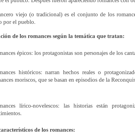
tre el público. Después fueron apareciendo romances con ot
cero viejo (o tradicional) es el conjunto de los romanc
o por el pueblo.
ación de los romances según la temática que tratan:
ances épicos: los protagonistas son personajes de los canta
ances históricos: narran hechos reales o protagonizad
ances moriscos, que se basan en episodios de la Reconquis
ances lírico-novelescos: las historias están protago
timientos.
aracterísticos de los romances: