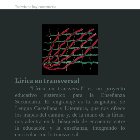
Todavía no hay comentarios.
Lírica en transversal
"Lírica en transversal" es un proyecto
educativo sistémico para la Enseñanza
Secundaria. El engranaje es la asignatura de
Lengua Castellana y Literatura, que nos ofrece
los mapas del camino y, de la mano de la lírica,
nos adentra en la búsqueda de encuentro entre
la educación y la enseñanza, integrando lo
curricular con lo transversal.