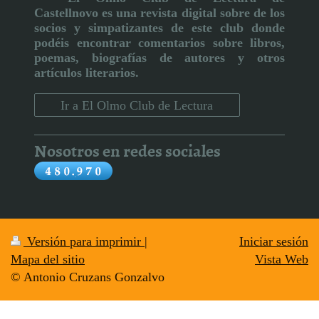
Castellnovo
es una revista digital sobre de los
socios y simpatizantes de este club donde
podéis encontrar comentarios sobre libros,
poemas, biografías de autores y otros
artículos literarios
.
Ir a El Olmo Club de Lectura
Nosotros en redes sociales
Versión para imprimir
|
Iniciar sesión
Mapa del sitio
Vista Web
© Antonio Cruzans Gonzalvo