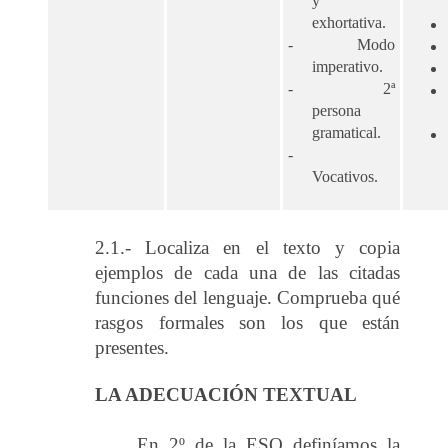
y
exhortativa.
-
Modo
imperativo.
-
2ª
persona
gramatical.
-
Vocativos.
2.1.- Localiza en el texto y copia
ejemplos de cada una de las citadas
funciones del lenguaje. Comprueba qué
rasgos formales son los que están
presentes.
LA ADECUACIÓN TEXTUAL
En 2º de la ESO definíamos la