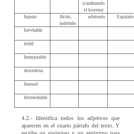
(cambiando
el lexema)
Injusto
Ilícito,
arbitrario
Equitati
indebido
Inevitable
inútil
Inmejorable
desordena
Inusual
Irremediable
4.2.- Identifica todos los adjetivos que
aparecen en el cuarto párrafo del texto. Y
escribe un sinónimo y un antónimo para