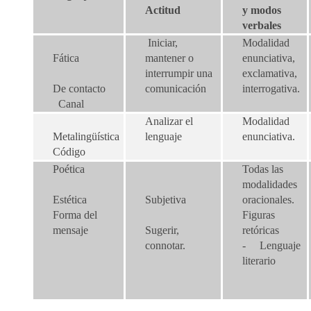
Actitud
y modos
verbales
Iniciar,
Modalidad
Fática
mantener o
enunciativa,
interrumpir una
exclamativa,
De contacto
comunicación
interrogativa.
Canal
Analizar el
Modalidad
Metalingüística
lenguaje
enunciativa.
Código
Poética
Todas las
modalidades
Estética
Subjetiva
oracionales.
Forma del
Figuras
mensaje
Sugerir,
retóricas
connotar.
- Lenguaje
literario