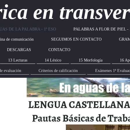
rica en transver
UAS DE LA PALABRA - 1º ESO
PALABRAS A FLOR DE PIEL - 
na de comunicación
SEGUIMOS EN CONTACTO
GRAM
DESCARGAS
CONTACTO
13 Lecturas
14 Léxico
15 Morfología
16 Ap
de evaluación
Criterios de calificación
Exámenes 1ª Evalua
LENGUA CASTELLANA
Pautas Básicas de Trab