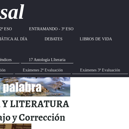
sal
2º ESO
ENTRAMANDO - 3º ESO
ÁTICA AL DÍA
DEBATES
LIBROS DE VIDA
éndices
17 Antología LIteraria
ción
Exámenes 2ª Evaluación
Exámenes 3ª Evaluación
 Y LITERATURA
ajo y Corrección