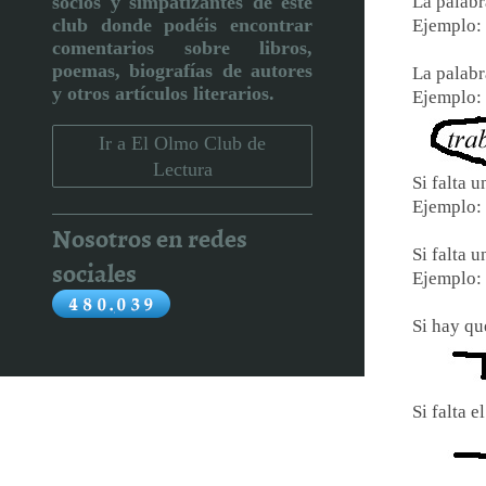
La palabr
socios y simpatizantes de este
club donde podéis encontrar
Ejemplo: 
comentarios sobre libros,
poemas, biografías de autores
La palabr
y otros artículos literarios
.
Ejemplo:
Ir a El Olmo Club de
Lectura
Si falta 
Ejemplo: 
Nosotros en redes
Si falta u
sociales
Ejemplo: 
Si hay qu
Si falt