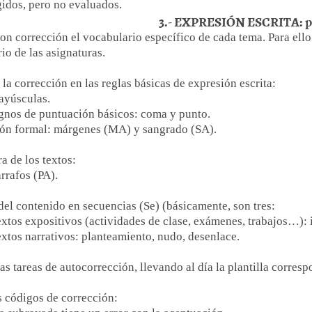
gidos, pero no evaluados.
3.- EXPRESIÓN ESCRITA: pa
con corrección el vocabulario específico de cada tema. Para ello 
io de las asignaturas.
la corrección en las reglas básicas de expresión escrita:
ayúsculas.
gnos de puntuación básicos: coma y punto.
ión formal: márgenes (MA) y sangrado (SA).
ra de los textos:
rrafos (PA).
del contenido en secuencias (Se) (básicamente, son tres:
extos expositivos (actividades de clase, exámenes, trabajos…): 
extos narrativos: planteamiento, nudo, desenlace.
las tareas de autocorrección, llevando al día la plantilla corresp
s códigos de corrección: