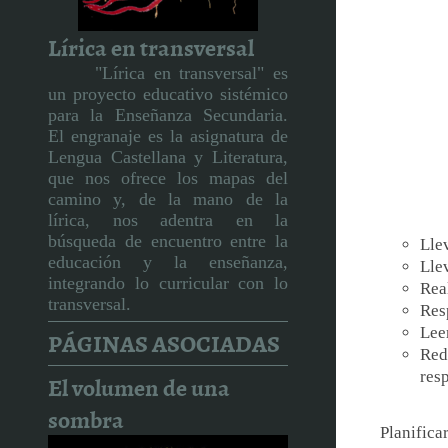
Lírica en transversal
"Lírica en transversal" es
un proyecto educativo sistémico
para la Enseñanza Secundaria.
El engranaje es la asignatura de
Lengua Castellana y Literatura,
que nos ofrece los mapas del
camino y, de la mano de la
lírica, nos adentra en la
búsqueda de encuentro entre la
Llev
educación y la enseñanza,
Llev
integrando lo curricular con lo
Real
transversal.
Resp
Lee
PÁGINAS ASOCIADAS
Red
resp
El volumen de una
sombra
Planifica