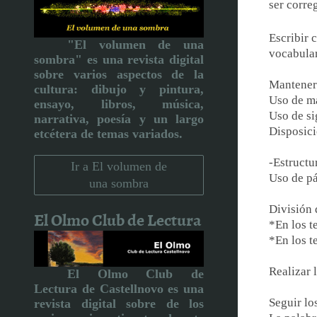
ser corre
Escribir 
"El volumen de una
vocabular
sombra" es una revista digital
sobre varios aspectos de la
Mantener 
cultura:
dibujo y pintura,
Uso de m
ensayo, libros, música,
Uso de si
narrativa, poesía y un largo
Disposic
etcétera de temas variados.
-Estructu
Ir a El volumen de
Uso de pá
una sombra
División 
El Olmo Club de Lectura
*En los t
*En los t
Realizar 
El Olmo Club de
Lectura de Castellnovo
es una
Seguir lo
revista digital sobre de los