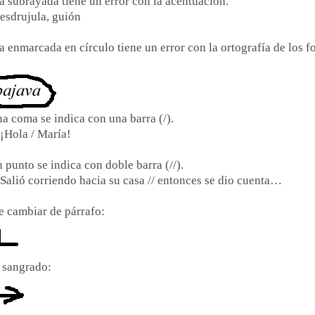
a subrayada tiene un error con la acentuación.
esdrujula, guión
a enmarcada en círculo tiene un error con la ortografía de los 
una coma se indica con una barra (/).
¡Hola / María!
n punto se indica con doble barra (//).
Salió corriendo hacia su casa // entonces se dio cuenta…
e cambiar de párrafo:
a el sangrado: