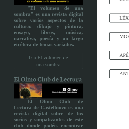
"El volumen de una
sombra" es una revista digital
LÉX
sobre varios aspectos de la
cultura:
dibujo y pintura,
ensayo, libros, música,
MO
narrativa, poesía y un largo
etcétera de temas variados.
APÉ
Ir a El volumen de
una sombra
ANT
El Olmo Club de Lectura
El Olmo Club de
Lectura de Castellnovo
es una
revista digital sobre de los
socios y simpatizantes de este
club donde podéis encontrar