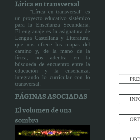
Lírica en transversal
"Lírica en transversal" es
un proyecto educativo sistémico
para la Enseñanza Secundaria.
El engranaje es la asignatura de
Lengua Castellana y Literatura,
que nos ofrece los mapas del
camino y, de la mano de la
lírica, nos adentra en la
búsqueda de encuentro entre la
educación y la enseñanza,
integrando lo curricular con lo
PRE
transversal.
PÁGINAS ASOCIADAS
INF
El volumen de una
sombra
ORT
LEC