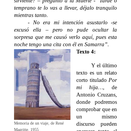
sirviente? – preguntó a la Muerte - Tarde o
temprano te lo vas a llevar, déjalo tranquilo
mientras tanto.
- No era mi intención asustarlo -se
excusó ella – pero no pude ocultar la
sorpresa que me causó verlo aquí, pues esta
noche tengo una cita con él en Samarra”.
Texto 4:
Y el último
texto es un relato
corto titulado
Por
mi hija…
, de
Antonio Cruzans,
donde podremos
comprobar que en
un mismo
discurso pueden
Memoria de un viaje, de René
Magritte, 1955