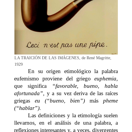
LA TRAICIÓN DE LAS IMÁGENES, de René Magritte,
1929
En su origen etimológico la palabra
eufemismo proviene del griego
euphemia
,
que significa
“favorable, bueno, habla
afortunada”
, y a su vez deriva de las raíces
griegas
eu (“bueno, bien”)
más
pheme
(“hablar”)
.
Las definiciones y la etimología suelen
llevarnos, en el análisis de una palabra, a
reflexiones interesantes y, a veces, divergentes